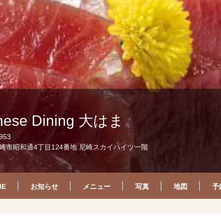
nese Dining 大はま
953
崎市昭和通4丁目124番地 尼崎スカイハイツ一階
ME
お知らせ
メニュー
写真
地図
予