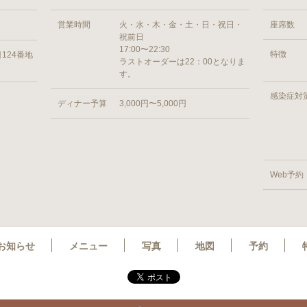
営業時間
火・水・木・金・土・日・祝日・
座席数
祝前日
17:00〜22:30
特徴
124番地
ラストオーダーは22：00となりま
す。
感染症対
ディナー予算
3,000円〜5,000円
Web予約
お知らせ
メニュー
写真
地図
予約