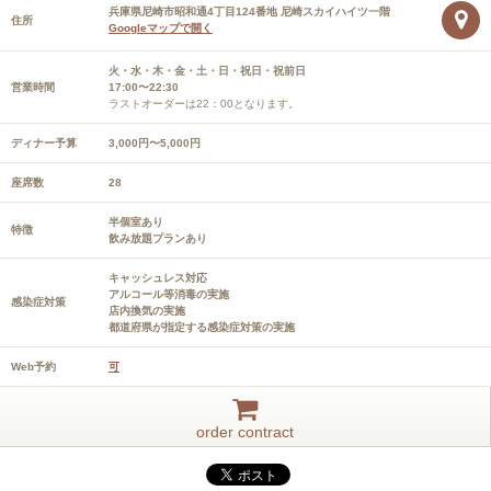
兵庫県尼崎市昭和通4丁目124番地 尼崎スカイハイツ一階
住所
Googleマップで開く
火・水・木・金・土・日・祝日・祝前日
営業時間
17:00〜22:30
ラストオーダーは22：00となります。
ディナー予算
3,000円〜5,000円
座席数
28
半個室あり
特徴
飲み放題プランあり
キャッシュレス対応
アルコール等消毒の実施
感染症対策
店内換気の実施
都道府県が指定する感染症対策の実施
Web予約
可
order contract